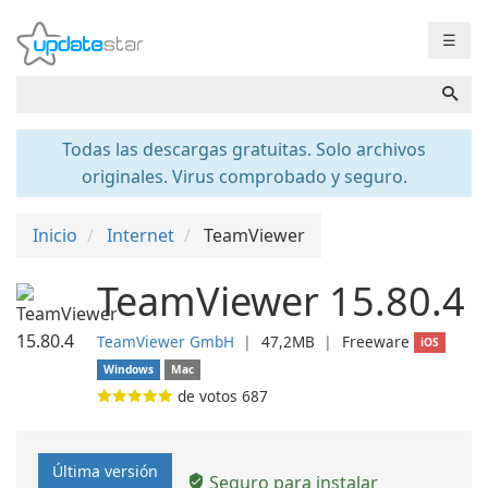
☰
Todas las descargas gratuitas. Solo archivos
originales. Virus comprobado y seguro.
Inicio
Internet
TeamViewer
TeamViewer 15.80.4
TeamViewer GmbH
❘
47,2MB
❘
Freeware
iOS
Windows
Mac
de votos
687
Última versión
Seguro para instalar