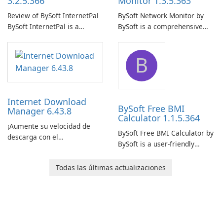
3.2.5.366
Monitor 1.3.5.363
Review of BySoft InternetPal
BySoft Network Monitor by
BySoft InternetPal is a
BySoft is a comprehensive
comprehensive software
network monitoring software
application designed to
designed to help businesses
B
monitor your internet
effectively manage their
connection and provide real-
network infrastructure.
time insights into its
performance.
Internet Download
BySoft Free BMI
Manager 6.43.8
Calculator 1.1.5.364
¡Aumente su velocidad de
BySoft Free BMI Calculator by
descarga con el
BySoft is a user-friendly
Administrador de descargas
software application
de Internet!
designed to help you
Todas las últimas actualizaciones
calculate your Body Mass
Index quickly and accurately.