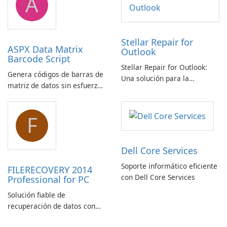
A
Stellar Repair for
ASPX Data Matrix
Outlook
Barcode Script
Stellar Repair for Outlook:
Genera códigos de barras de
Una solución para la
matriz de datos sin esfuerzo
recuperación de correo
con el script de código de
electrónico
barras de matriz de datos
F
ASPX
Dell Core Services
Soporte informático eficiente
FILERECOVERY 2014
con Dell Core Services
Professional for PC
Solución fiable de
recuperación de datos con
características robustas