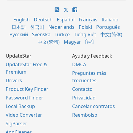
English
Deutsch
Español
Français
Italiano
日本語
한국어
Nederlands
Polski
Português
Русский
Svenska
Türkçe
Tiếng Việt
中文(简体)
中文(繁體)
Magyar
हिन्दी
UpdateStar
Ayuda y Feedback
UpdateStar Free &
DMCA
Premium
Preguntas más
Drivers
frecuentes
Product Key Finder
Contacto
Password Finder
Privacidad
Local Backup
Cancelar contratos
Video Converter
Reembolso
SigParser
AppCleaner