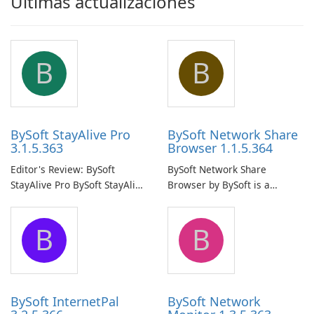
Últimas actualizaciones
B
B
BySoft StayAlive Pro
BySoft Network Share
3.1.5.363
Browser 1.1.5.364
Editor's Review: BySoft
BySoft Network Share
StayAlive Pro BySoft StayAlive
Browser by BySoft is a
Pro is a reliable software
comprehensive software
application designed to
application that allows users
B
B
ensure the continuous and
to easily browse and manage
uninterrupted operation of
shared folders on their
your computer system.
network.
BySoft InternetPal
BySoft Network