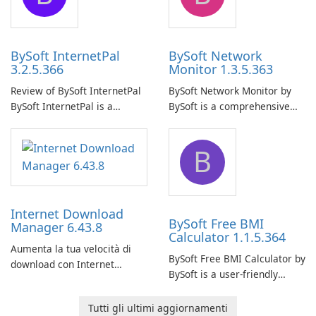
uninterrupted operation of
shared folders on their
your computer system.
network.
BySoft InternetPal
BySoft Network
3.2.5.366
Monitor 1.3.5.363
Review of BySoft InternetPal
BySoft Network Monitor by
BySoft InternetPal is a
BySoft is a comprehensive
comprehensive software
network monitoring software
application designed to
designed to help businesses
B
monitor your internet
effectively manage their
connection and provide real-
network infrastructure.
time insights into its
performance.
Internet Download
BySoft Free BMI
Manager 6.43.8
Calculator 1.1.5.364
Aumenta la tua velocità di
BySoft Free BMI Calculator by
download con Internet
BySoft is a user-friendly
Download Manager!
software application
designed to help you
Tutti gli ultimi aggiornamenti