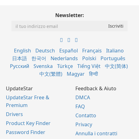
Newsletter:
English
Deutsch
Español
Français
Italiano
日本語
한국어
Nederlands
Polski
Português
Русский
Svenska
Türkçe
Tiếng Việt
中文(简体)
中文(繁體)
Magyar
हिन्दी
UpdateStar
Feedback & Aiuto
UpdateStar Free &
DMCA
Premium
FAQ
Drivers
Contatto
Product Key Finder
Privacy
Password Finder
Annulla i contratti