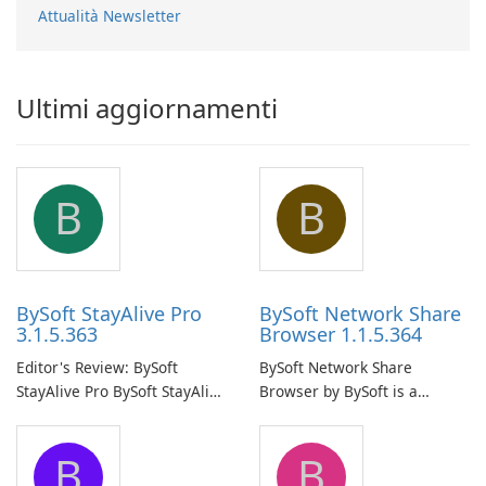
Attualità Newsletter
Ultimi aggiornamenti
B
B
BySoft StayAlive Pro
BySoft Network Share
3.1.5.363
Browser 1.1.5.364
Editor's Review: BySoft
BySoft Network Share
StayAlive Pro BySoft StayAlive
Browser by BySoft is a
Pro is a reliable software
comprehensive software
application designed to
application that allows users
B
B
ensure the continuous and
to easily browse and manage