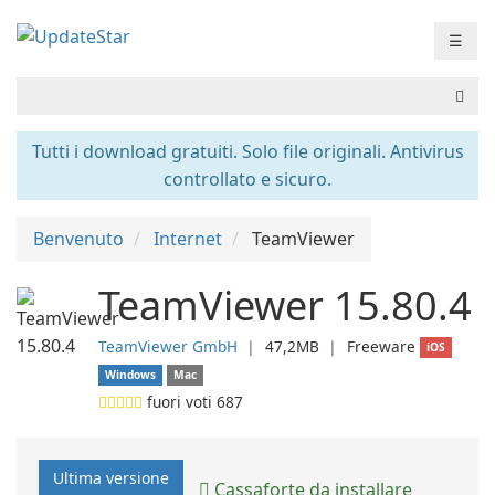
☰
Tutti i download gratuiti. Solo file originali. Antivirus
controllato e sicuro.
Benvenuto
Internet
TeamViewer
TeamViewer 15.80.4
TeamViewer GmbH
❘
47,2MB
❘
Freeware
iOS
Windows
Mac
fuori voti
687
Ultima versione
Cassaforte da installare