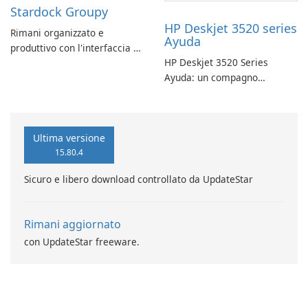
Stardock Groupy
HP Deskjet 3520 series
Rimani organizzato e
Ayuda
produttivo con l'interfaccia a
HP Deskjet 3520 Series
schede di Stardock Groupy
Ayuda: un compagno
per le applicazioni Windows.
affidabile per la stampa
Ultima versione
15.80.4
Sicuro e libero download controllato da UpdateStar
Rimani aggiornato
con UpdateStar freeware.