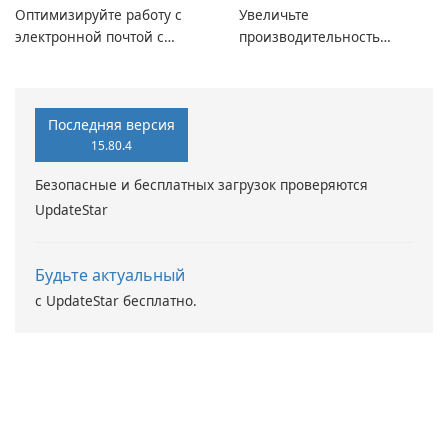
Оптимизируйте работу с
Увеличьте
электронной почтой с
производительность
помощью Mailbird от
вашего ПК с помощью
Maryssael.
Driver Booster от IObit
Последняя версия
15.80.4
Безопасные и бесплатных загрузок проверяются
UpdateStar
Будьте актуальный
с UpdateStar бесплатно.