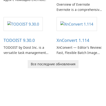
Overview of Evernote
Evernote is a comprehensive
note-taking and organization
software designed to help
users capture, organize, and
access information across
multiple devices.
TODOIST 9.30.0
XnConvert 1.114
TODOIST by Doist Inc. is a
XnConvert — Editor’s Review:
versatile task management
Fast, Flexible Batch Image
tool designed to help
Converter for Windows,
individuals and teams
macOS and Linux XnConvert
Все последние обновления
organize their work and
is a polished, cross-platform
increase productivity.
batch image processor from
XnSoft that balances depth
and simplicity.