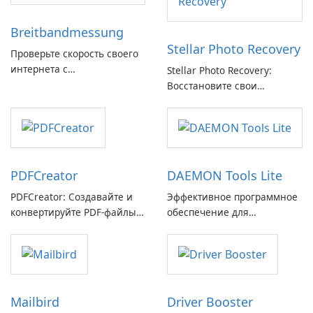
Breitbandmessung
Stellar Photo Recovery
Проверьте скорость своего
интернета с
Stellar Photo Recovery:
Breitbandmessung от zafaco
Восстановите свои
GmbH!
потерянные воспоминания
с легкостью
PDFCreator
DAEMON Tools Lite
PDFCreator: Создавайте и
Эффективное программное
конвертируйте PDF-файлы с
обеспечение для
легкостью!
виртуальных дисков
Mailbird
Driver Booster