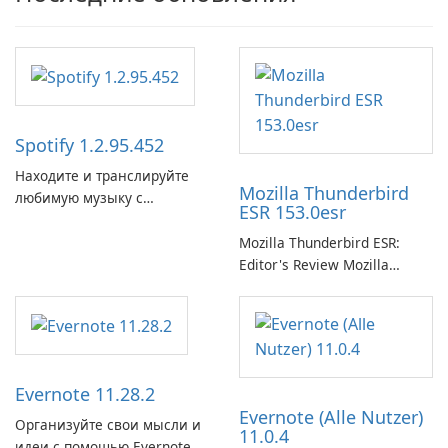
Spotify 1.2.95.452
Находите и транслируйте
Mozilla Thunderbird
любимую музыку с
ESR 153.0esr
помощью Spotify.
Mozilla Thunderbird ESR:
Editor's Review Mozilla
Thunderbird ESR (Extended
Support Release) is the long-
term support channel of the
Thunderbird desktop email
client designed for
Evernote 11.28.2
organizations and users who
Evernote (Alle Nutzer)
need predictable …
Организуйте свои мысли и
11.0.4
идеи с помощью Evernote.